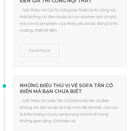
ĐẾN GIÁ THI CÔNG NỘI THẤT
- Giới Thiệu Về Giá Thi Công Nội ThấtGiá thi công nội
thất không chỉ đơn thuần là con số phản ánh chi phí,
mà còn là sản phẩm của nhiều yếu tố tác động từ thị
trường, thiết kế đến
Read More
NHỮNG ĐIỀU THÚ VỊ VỀ SOFA TÂN CỔ
ĐIỂN MÀ BẠN CHƯA BIẾT
- Giới Thiệu Về Sofa Tân Cổ ĐiểnSofa tân cổ điển
không chỉ đơn thuần là một món đồ nội thất, mà còn
là biểu tượng của sự sang trọng và tinh tế trong
không gian sống. Giới thiệu về