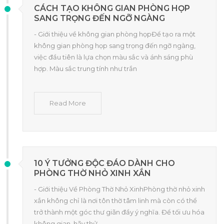
CÁCH TẠO KHÔNG GIAN PHÒNG HỌP
SANG TRỌNG ĐẾN NGỠ NGÀNG
- Giới thiệu về không gian phòng họpĐể tạo ra một
không gian phòng họp sang trọng đến ngỡ ngàng,
việc đầu tiên là lựa chọn màu sắc và ánh sáng phù
hợp. Màu sắc trung tính như trắn
Read More
10 Ý TƯỞNG ĐỘC ĐÁO DÀNH CHO
PHÒNG THỜ NHỎ XINH XẮN
- Giới thiệu Về Phòng Thờ Nhỏ XinhPhòng thờ nhỏ xinh
xắn không chỉ là nơi tôn thờ tâm linh mà còn có thể
trở thành một góc thư giãn đầy ý nghĩa. Để tối ưu hóa
không gian, hãy thử