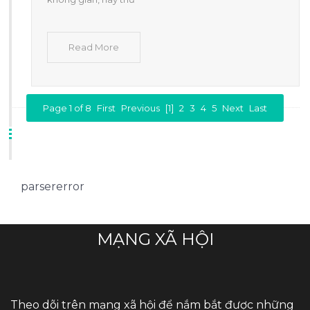
Read More
Page 1 of 8
First
Previous
[1]
2
3
4
5
Next
Last
parsererror
MẠNG XÃ HỘI
Theo dõi trên mạng xã hội để nắm bắt được những