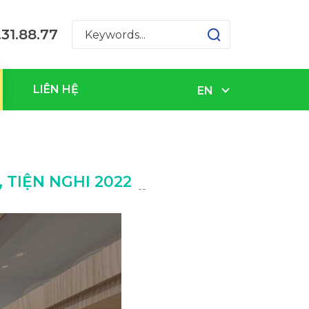
31.88.77
LIÊN HỆ
EN
 TIỆN NGHI 2022
--